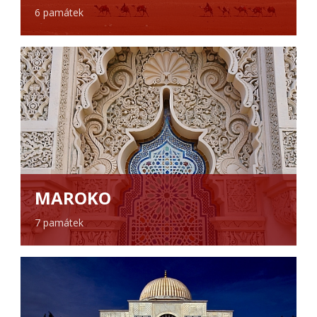
6 památek
MAROKO
7 památek