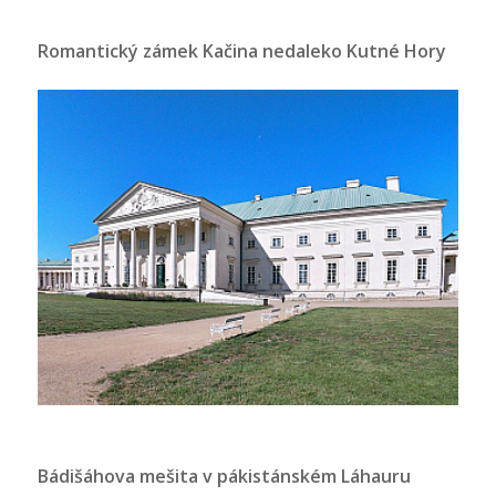
Romantický zámek Kačina nedaleko Kutné Hory
Bádišáhova mešita v pákistánském Láhauru