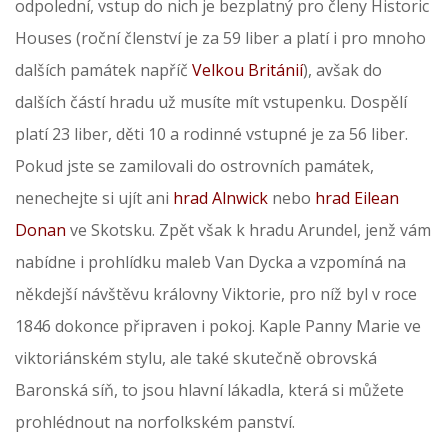
odpolední, vstup do nich je bezplatný pro členy Historic
Houses (roční členství je za 59 liber a platí i pro mnoho
dalších památek napříč
Velkou Británií
), avšak do
dalších částí hradu už musíte mít vstupenku. Dospělí
platí 23 liber, děti 10 a rodinné vstupné je za 56 liber.
Pokud jste se zamilovali do ostrovních památek,
nenechejte si ujít ani
hrad Alnwick
nebo
hrad Eilean
Donan
ve Skotsku. Zpět však k hradu Arundel, jenž vám
nabídne i prohlídku maleb Van Dycka a vzpomíná na
někdejší návštěvu královny Viktorie, pro níž byl v roce
1846 dokonce připraven i pokoj. Kaple Panny Marie ve
viktoriánském stylu, ale také skutečně obrovská
Baronská síň, to jsou hlavní lákadla, která si můžete
prohlédnout na norfolkském panství.